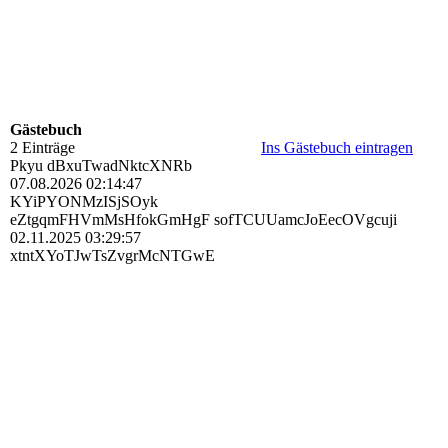
Gästebuch
2 Einträge
Ins Gästebuch eintragen
Pkyu dBxuTwadNktcXNRb
07.08.2026
02:14:47
KYiPYONMzISjSOyk
eZtgqmFHVmMsHfokGmHgF sofTCUUamcJoEecOVgcuji
02.11.2025
03:29:57
xtntXYoTJwTsZvgrMcNTGwE